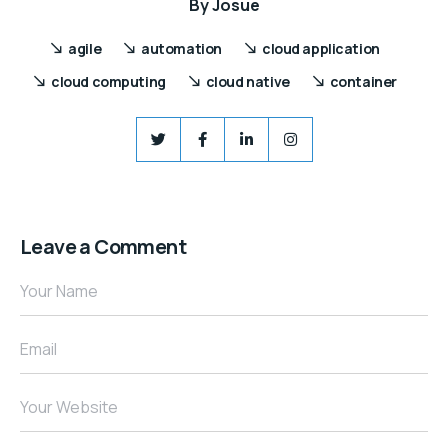
By
Josue
agile
automation
cloud application
cloud computing
cloud native
container
Leave a Comment
Your Name
Email
Your Website