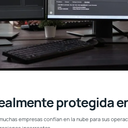
ealmente protegida en
 muchas empresas confían en la nube para sus operaci
raciones incorrectas.