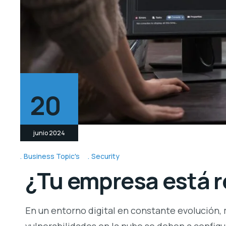
20
junio 2024
Business Topic's
Security
¿Tu empresa está r
En un entorno digital en constante evolución,
vulnerabilidades en la nube se deben a configu