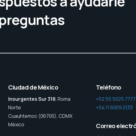
spuestos a ayudarle
 preguntas
Ciudad de México
Teléfono
Insurgentes Sur 318
, Roma
+52 55 5025 7777
Norte
+54 11 6009 2133
Cuauhtemoc (06700), CDMX
México
Correo electr