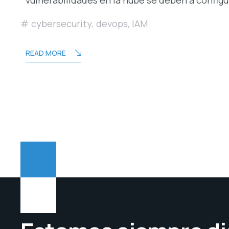
cybersecurity
,
devops
,
IAM
READ MORE