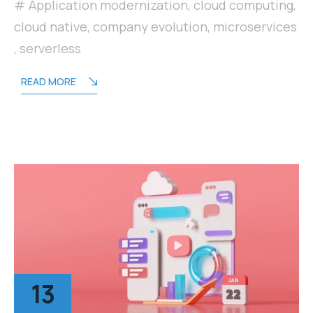
Application modernization
,
cloud computing
,
cloud native
,
company evolution
,
microservices
,
serverless
READ MORE
13