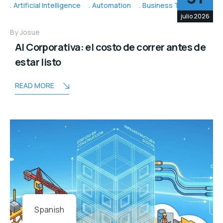
Artificial Intelligence
Automation
Business Topic's
julio 2026
By
Josue
AI Corporativa: el costo de correr antes de
estar listo
READ MORE
Spanish