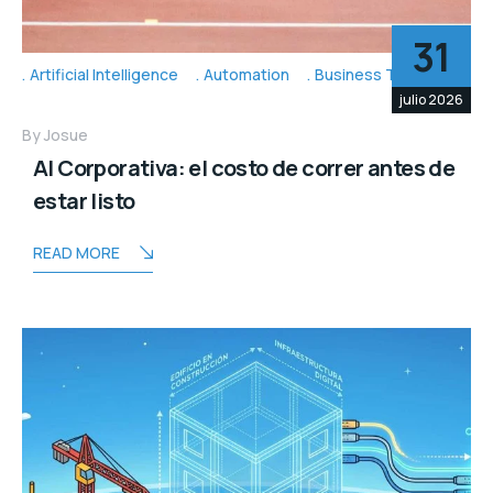
31
Artificial Intelligence
Automation
Business Topic's
julio 2026
By
Josue
AI Corporativa: el costo de correr antes de
estar listo
READ MORE