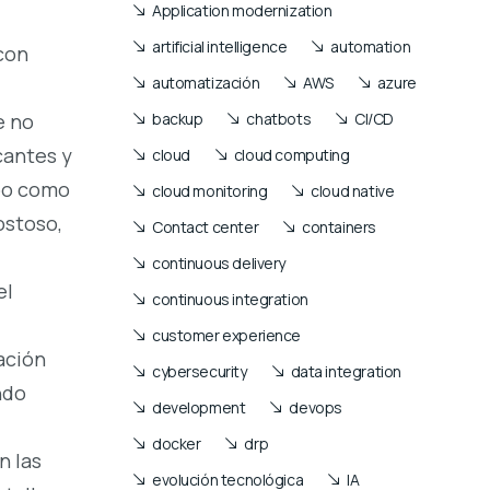
Application modernization
artificial intelligence
automation
con
automatización
AWS
azure
backup
chatbots
CI/CD
e no
cantes y
cloud
cloud computing
mpo como
cloud monitoring
cloud native
ostoso,
Contact center
containers
continuous delivery
el
continuous integration
customer experience
ación
cybersecurity
data integration
ndo
development
devops
docker
drp
n las
evolución tecnológica
IA