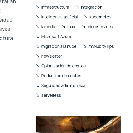
etallan
infraestructura
Integración
e
Inteligencia artificial
kubernetes
esidad
lambda
linux
microservices
evas
Microsoft Azure
uctura
migración a la nube
myNubityTips
newsletter
Optimización de costos
Reducción de costos
Seguridad administrada
serverless