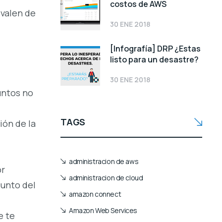
costos de AWS
 valen de
30 ENE 2018
[Infografía] DRP ¿Estas
listo para un desastre?
30 ENE 2018
untos no
TAGS
ión de la
administracion de aws
or
administracion de cloud
sunto del
amazon connect
Amazon Web Services
e te