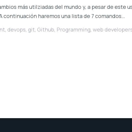
cambios más utilziadas del mundo y, a pesar de este
 A continuación haremos una lista de 7 comandos…
nt
,
devops
,
git
,
Github
,
Programming
,
web developer