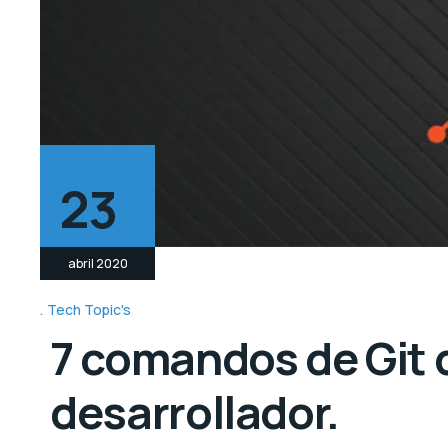
23
abril 2020
Tech Topic's
7 comandos de Git q
desarrollador.