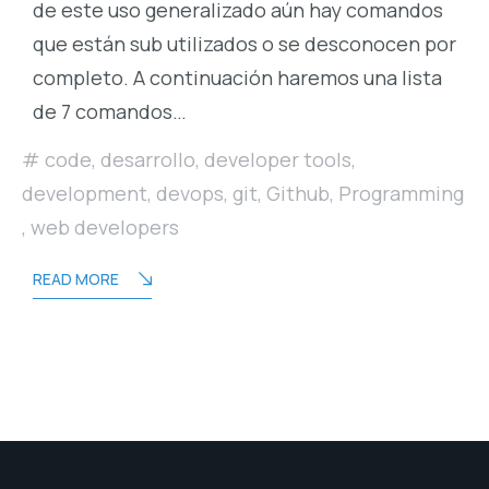
de este uso generalizado aún hay comandos
que están sub utilizados o se desconocen por
completo. A continuación haremos una lista
de 7 comandos…
code
,
desarrollo
,
developer tools
,
development
,
devops
,
git
,
Github
,
Programming
,
web developers
READ MORE