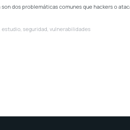
as son dos problemáticas comunes que hackers o ata
,
estudio
,
seguridad
,
vulnerabilidades