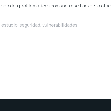
as son dos problemáticas comunes que hackers o ata
,
estudio
,
seguridad
,
vulnerabilidades