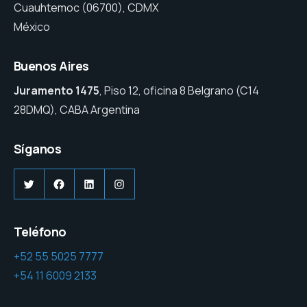
Cuauhtemoc (06700), CDMX
México
Buenos Aires
Juramento 1475
, Piso 12, oficina 8 Belgrano (C14
28DMQ), CABA Argentina
Síganos
Twitter
Facebook
LinkedIn
Instagram
Teléfono
+52 55 5025 7777
+54 11 6009 2133