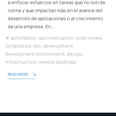
a enfocar esfuerzos en tareas que no son de
rutina y que impactan más en el avance del
desarrollo de aplicaciones o al crecimiento
de una empresa. En…
automation
,
automatización
,
code review
,
compliance
,
dev
,
development
,
development environment
,
devops
,
infrastructure
,
remote desktops
READ MORE