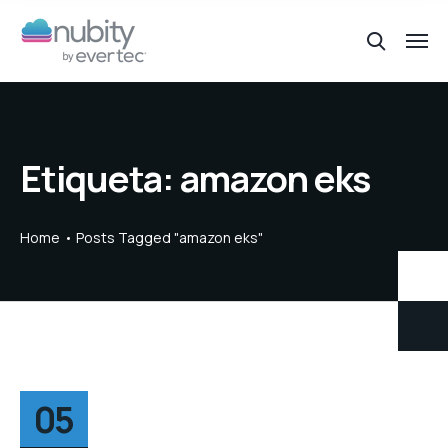
Etiqueta:
amazon eks
Home
Posts Tagged "amazon eks"
05