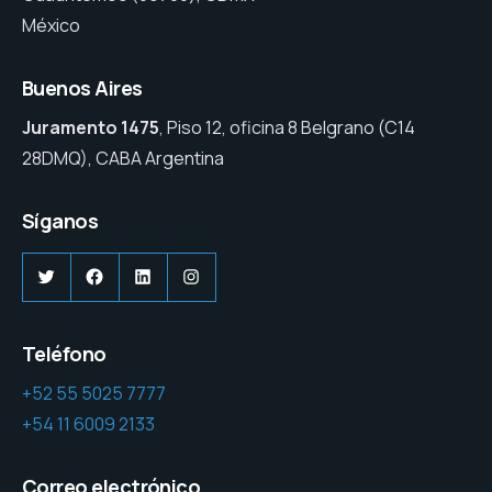
México
Buenos Aires
Juramento 1475
, Piso 12, oficina 8 Belgrano (C14
28DMQ), CABA Argentina
Síganos
Twitter
Facebook
LinkedIn
Instagram
Teléfono
+52 55 5025 7777
+54 11 6009 2133
Correo electrónico