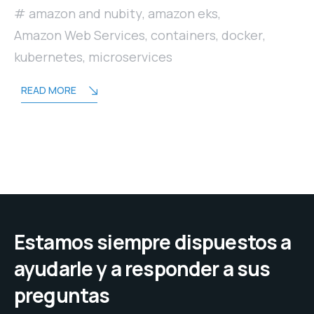
amazon and nubity
,
amazon eks
,
Amazon Web Services
,
containers
,
docker
,
kubernetes
,
microservices
READ MORE
Estamos siempre dispuestos a
ayudarle y a responder a sus
preguntas