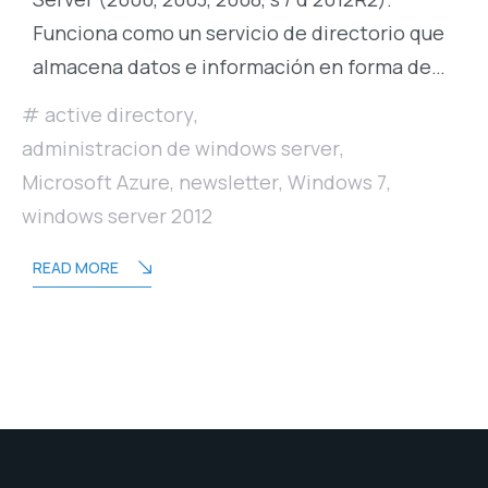
Funciona como un servicio de directorio que
almacena datos e información en forma de…
active directory
,
administracion de windows server
,
Microsoft Azure
,
newsletter
,
Windows 7
,
windows server 2012
READ MORE