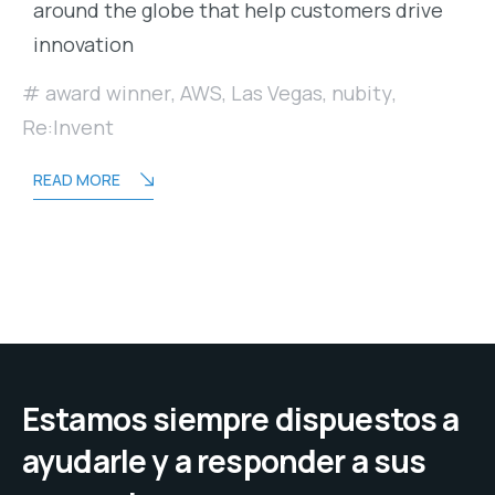
around the globe that help customers drive
innovation
award winner
,
AWS
,
Las Vegas
,
nubity
,
Re:Invent
READ MORE
Estamos siempre dispuestos a
ayudarle y a responder a sus