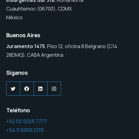
Insurgentes Sur 318
, Roma Norte
Cuauhtemoc (06700), CDMX
México
Buenos Aires
Juramento 1475
, Piso 12, oficina 8 Belgrano (C14
28DMQ), CABA Argentina
Síganos
Twitter
Facebook
LinkedIn
Instagram
Teléfono
+52 55 5025 7777
+54 11 6009 2133