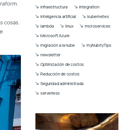
raform.
infraestructura
Integration
Inteligencia artificial
kubernetes
as cosas.
lambda
linux
microservices
de
Microsoft Azure
migración a la nube
myNubityTips
newsletter
Optimización de costos
Reducción de costos
Seguridad administrada
serverless