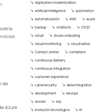
Application modernization
n
artificial intelligence
automation
automatización
AWS
azure
backup
chatbots
CI/CD
podría
cloud
cloud computing
rvicios
cloud monitoring
cloud native
Contact center
containers
continuous delivery
continuous integration
customer experience
o de
cybersecurity
data integration
development
devops
docker
drp
de Azure
evolución tecnológica
IA