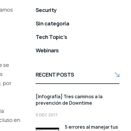
lamos
Security
Sin categoría
Tech Topic's
Webinars
e se
os
RECENT POSTS
, por
[Infografía] Tres caminos a la
prevención de Downtime
la
5 DEC 2017
cluso en
5 errores al manejar tus