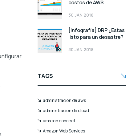
costos de AWS
30 JAN 2018
[Infografía] DRP ¿Estas
listo para un desastre?
30 JAN 2018
onfigurar
TAGS
e
administracion de aws
administracion de cloud
amazon connect
Amazon Web Services
s