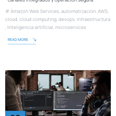
Amazon Web Services
,
automatización
,
AWS
,
cloud
,
cloud computing
,
devops
,
infraestructura
,
Inteligencia artificial
,
microservices
READ MORE