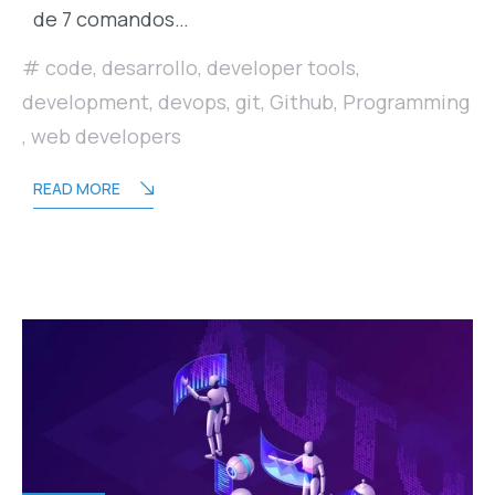
de 7 comandos…
code
,
desarrollo
,
developer tools
,
development
,
devops
,
git
,
Github
,
Programming
,
web developers
READ MORE