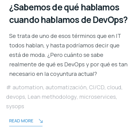
¿Sabemos de qué hablamos
cuando hablamos de DevOps?
Se trata de uno de esos términos que en IT
todos hablan, y hasta podríamos decir que
está de moda. ¿Pero cuánto se sabe
realmente de qué es DevOps y por qué es tan
necesario en la coyuntura actual?
automation
,
automatización
,
CI/CD
,
cloud
,
devops
,
Lean methodology
,
microservices
,
sysops
READ MORE