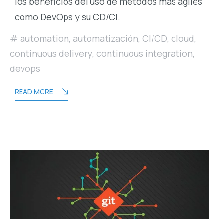
los beneficios del uso de métodos más ágiles
como DevOps y su CD/CI.
automation
,
automatización
,
CI/CD
,
cloud
,
continuous delivery
,
continuous integration
,
devops
READ MORE