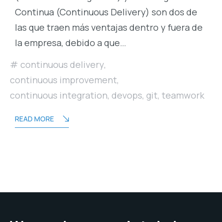
Continua (Continuous Delivery) son dos de
las que traen más ventajas dentro y fuera de
la empresa, debido a que…
continuous delivery
,
continuous improvement
,
continuous integration
,
devops
,
git
,
teamwork
READ MORE