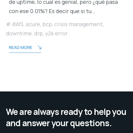
de uptime, lo cual es genial, pero ¿qué pasa
con ese 0.01%? Es decir que si tu…
AWS
,
azure
,
bcp
,
crisis management
,
downtime
,
drp
,
y2k error
READ MORE
We are always ready to help you
and answer your questions.