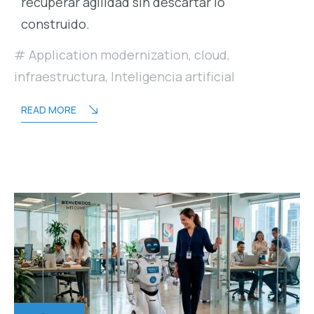
recuperar agilidad sin descartar lo
construido.
Application modernization
,
cloud
,
infraestructura
,
Inteligencia artificial
READ MORE