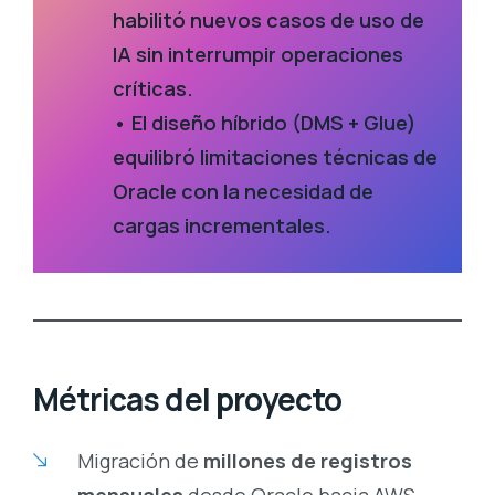
habilitó nuevos casos de uso de
IA sin interrumpir operaciones
críticas.
• El diseño híbrido (DMS + Glue)
equilibró limitaciones técnicas de
Oracle con la necesidad de
cargas incrementales.
Métricas del proyecto
Migración de
millones de registros
mensuales
desde Oracle hacia AWS.