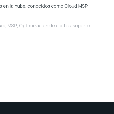
os en la nube, conocidos como Cloud MSP
ura
,
MSP
,
Optimización de costos
,
soporte