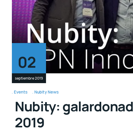
02
septiembre 2019
Events
Nubity News
Nubity: galardonad
2019