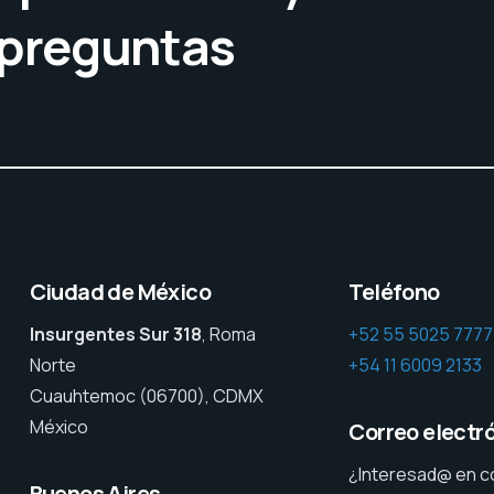
 preguntas
Ciudad de México
Teléfono
Insurgentes Sur 318
, Roma
+52 55 5025 7777
Norte
+54 11 6009 2133
Cuauhtemoc (06700), CDMX
México
Correo electr
¿Interesad@ en c
Buenos Aires