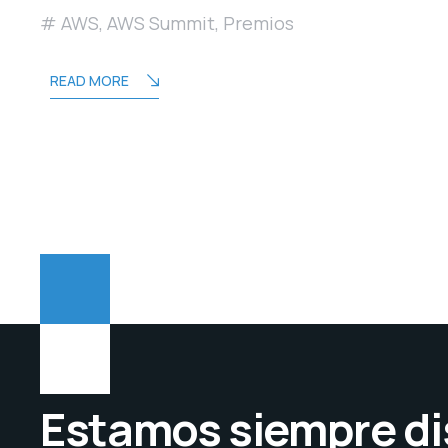
AWS
,
AWS Summit
,
Premios
READ MORE
Estamos siempre di