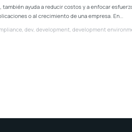
 también ayuda a reducir costos y a enfocar esfuerzo
plicaciones o al crecimiento de una empresa. En…
mpliance
,
dev
,
development
,
development environm