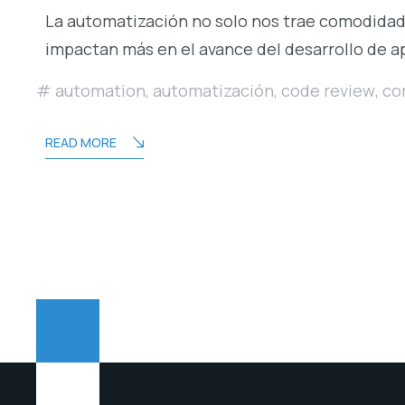
La automatización no solo nos trae comodidad,
impactan más en el avance del desarrollo de a
automation
,
automatización
,
code review
,
co
READ MORE