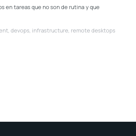
s en tareas que no son de rutina y que
ent
,
devops
,
infrastructure
,
remote desktops