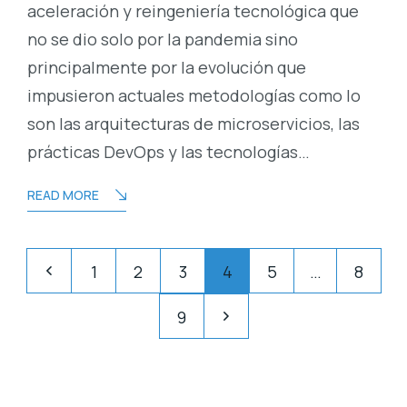
aceleración y reingeniería tecnológica que
no se dio solo por la pandemia sino
principalmente por la evolución que
impusieron actuales metodologías como lo
son las arquitecturas de microservicios, las
prácticas DevOps y las tecnologías…
READ MORE
Posts
Pagination
1
2
3
4
5
…
8
pagination
9