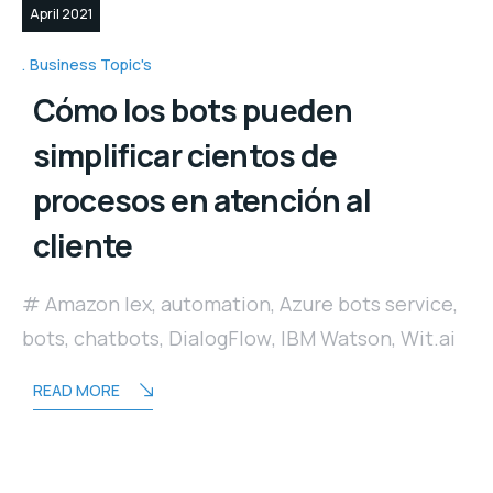
April 2021
Business Topic's
Cómo los bots pueden
simplificar cientos de
procesos en atención al
cliente
Amazon lex
,
automation
,
Azure bots service
,
bots
,
chatbots
,
DialogFlow
,
IBM Watson
,
Wit.ai
READ MORE