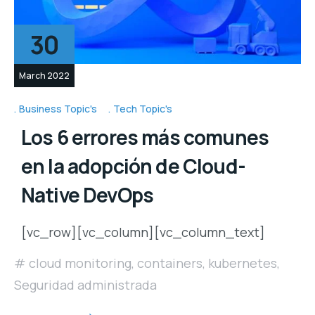
30
March 2022
Business Topic's
Tech Topic's
Los 6 errores más comunes
en la adopción de Cloud-
Native DevOps
[vc_row][vc_column][vc_column_text]
cloud monitoring
,
containers
,
kubernetes
,
Seguridad administrada