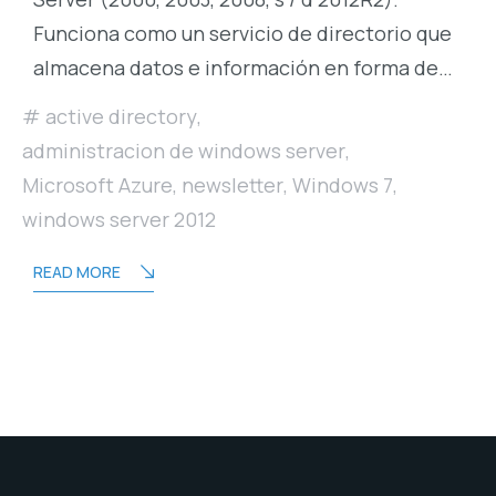
Funciona como un servicio de directorio que
almacena datos e información en forma de…
active directory
,
administracion de windows server
,
Microsoft Azure
,
newsletter
,
Windows 7
,
windows server 2012
READ MORE