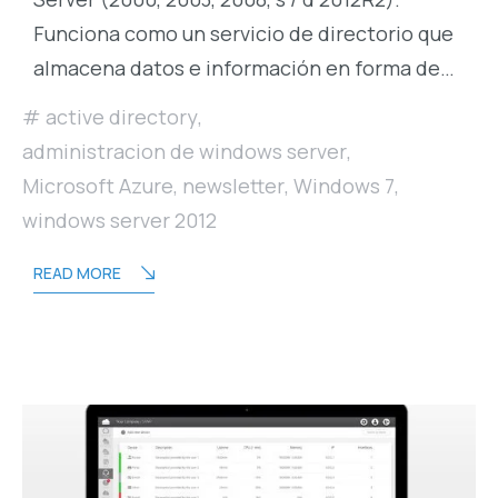
Funciona como un servicio de directorio que
almacena datos e información en forma de…
active directory
,
administracion de windows server
,
Microsoft Azure
,
newsletter
,
Windows 7
,
windows server 2012
READ MORE