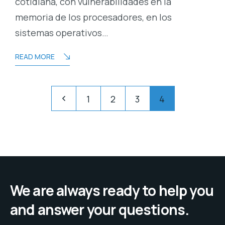
cotidiana, con vulnerabilidades en la
memoria de los procesadores, en los
sistemas operativos…
READ MORE
Posts
Pagination
1
2
3
4
pagination
We are always ready to help you
and answer your questions.