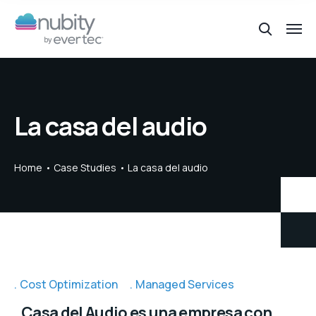
La casa del audio
Home
Case Studies
La casa del audio
Cost Optimization
Managed Services
Casa del Audio es una empresa con